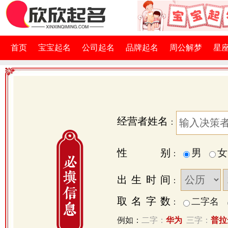
首页
宝宝起名
公司起名
品牌起名
周公解梦
星
经营者姓名
：
性别
男
女
：
出生时间
：
取名字数
二字名
：
例如：
二字：
华为
三字：
普拉