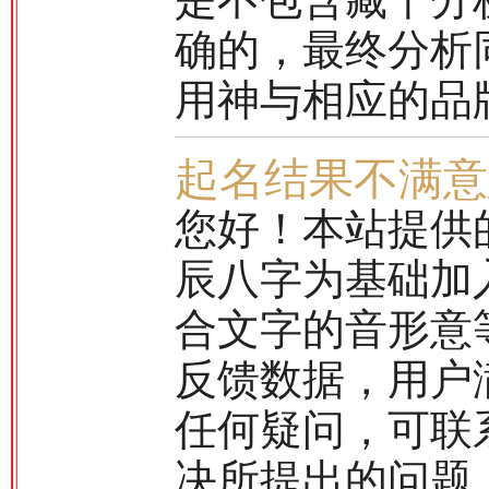
确的，最终分析
用神与相应的品
起名结果不满意
您好！本站提供
辰八字为基础加
合文字的音形意
反馈数据，用户
任何疑问，可联
决所提出的问题