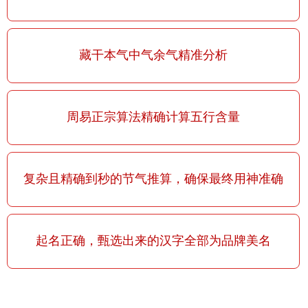
藏干本气中气余气精准分析
周易正宗算法精确计算五行含量
复杂且精确到秒的节气推算，确保最终用神准确
起名正确，甄选出来的汉字全部为品牌美名