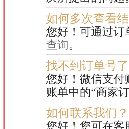
如何多次查看结
您好！可通过订
查询
。
找不到订单号了
您好！微信支付
账单中的“商家
如何联系我们？
您好！您可在客