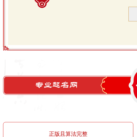
正版且算法完整