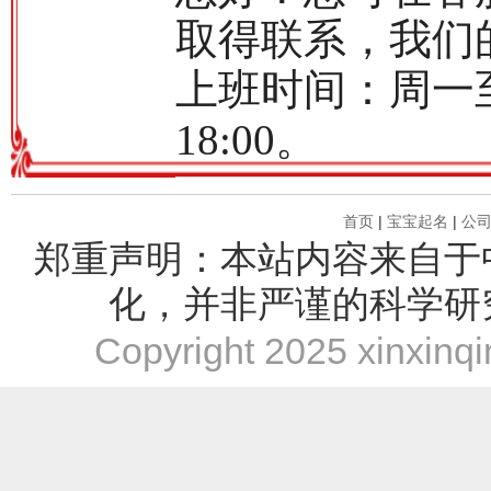
取得联系，我们的客
上班时间：周一至
18:00。
首页
|
宝宝起名
|
公
郑重声明：本站内容来自于
化，并非严谨的科学研
Copyright 2025 xinxinq